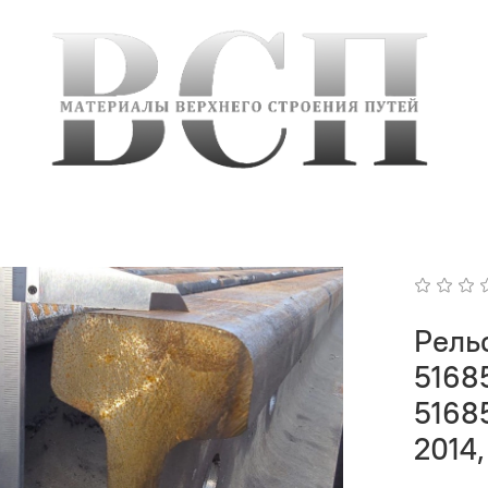
Рельс
51685
5168
2014,