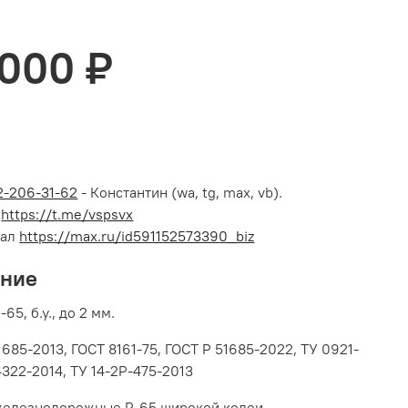
 000 ₽
12-206-31-62
- Константин (wa, tg, max, vb).
л
https://t.me/vspsvx
нал
https://max.ru/id591152573390_biz
ание
65, б.у., до 2 мм.
1685-2013, ГОСТ 8161-75, ГОСТ Р 51685-2022, ТУ 0921-
4322-2014, ТУ 14-2Р-475-2013
железнодорожные Р-65 широкой колеи.