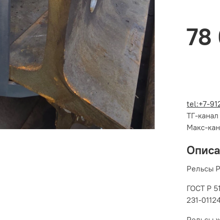
78
tel:+7-9
ТГ-кана
Макс-ка
Опис
Рельсы Р-
ГОСТ Р 5
231-0112
Рельсы 